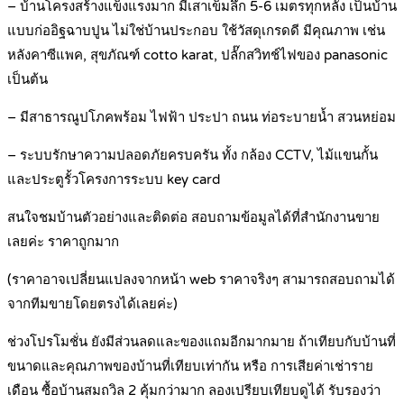
– บ้านโครงสร้างแข็งแรงมาก มีเสาเข็มลึก 5-6 เมตรทุกหลัง เป็นบ้าน
แบบก่ออิฐฉาบปูน ไม่ใช่บ้านประกอบ ใช้วัสดุเกรดดี มีคุณภาพ เช่น
หลังคาซีแพค, สุขภัณฑ์ cotto karat, ปลั๊กสวิทช์ไฟของ panasonic
เป็นต้น
– มีสาธารณูปโภคพร้อม ไฟฟ้า ประปา ถนน ท่อระบายน้ำ สวนหย่อม
– ระบบรักษาความปลอดภัยครบครัน ทั้ง กล้อง CCTV, ไม้แขนกั้น
และประตูรั้วโครงการระบบ key card
สนใจชมบ้านตัวอย่างและติดต่อ สอบถามข้อมูลได้ที่สำนักงานขาย
เลยค่ะ ราคาถูกมาก
(ราคาอาจเปลี่ยนแปลงจากหน้า web ราคาจริงๆ สามารถสอบถามได้
จากทีมขายโดยตรงได้เลยค่ะ)
ช่วงโปรโมชั่น ยังมีส่วนลดและของแถมอีกมากมาย ถ้าเทียบกับบ้านที่
ขนาดและคุณภาพของบ้านที่เทียบเท่ากัน หรือ การเสียค่าเช่าราย
เดือน ซื้อบ้านสมถวิล 2 คุ้มกว่ามาก ลองเปรียบเทียบดูได้ รับรองว่า