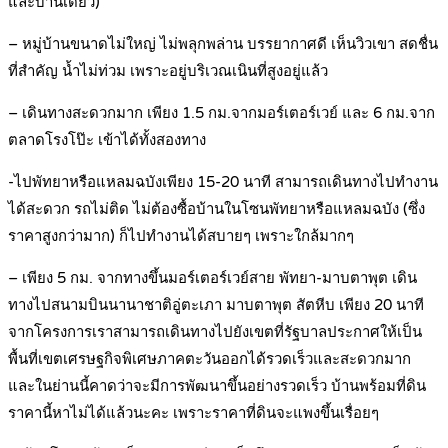
และบ้านเดี่ยว)
– หมู่บ้านขนาดไม่ใหญ่ ไม่พลุกพล่าน บรรยากาศดี เห็นวิวเขา สดชื่น
ที่สำคัญ น้ำไม่ท่วม เพราะอยู่บริเวณเนินที่สูงอยู่แล้ว
– เดินทางสะดวกมาก เพียง 1.5 กม.จากมอร์เตอร์เวย์ และ 6 กม.จาก
ตลาดโรงโป๊ะ เข้าได้ทั้งสองทาง
-ไปพัทยาหรือแหลมฉบังเพียง 15-20 นาที สามารถเดินทางไปทำงาน
ได้สะดวก รถไม่ติด ไม่ต้องซื้อบ้านในโซนพัทยาหรือแหลมฉบัง (ซึ่ง
ราคาสูงกว่ามาก) ก็ไปทำงานได้สบายๆ เพราะใกล้มากๆ
– เพียง 5 กม. จากทางขึ้นมอร์เตอร์เวย์สาย พัทยา-มาบตาพุต เดิน
ทางไปสนามบินนานาชาติอู่ตะเภา มาบตาพุต สัตหีบ เพียง 20 นาที
จากโครงการเราสามารถเดินทางไปยังเขตที่รัฐบาลประกาศให้เป็น
พื้นที่เขตเศรษฐกิจพิเศษภาคตะวันออกได้รวดเร็วและสะดวกมาก
และในย่านนี้คาดว่าจะมีการพัฒนาขึ้นอย่างรวดเร็ว บ้านพร้อมที่ดิน
ราคานี้หาไม่ได้แล้วนะคะ เพราะราคาที่ดินจะแพงขึ้นเรื่อยๆ