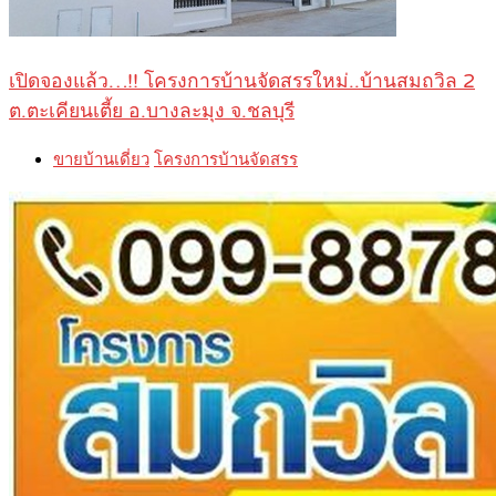
เปิดจองแล้ว…!! โครงการบ้านจัดสรรใหม่..บ้านสมถวิล 2
ต.ตะเคียนเตี้ย อ.บางละมุง จ.ชลบุรี
ขายบ้านเดี่ยว
โครงการบ้านจัดสรร