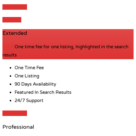
Get Started
Featured
Extended
9.99$
One time fee for one listing, highlighted in the search
results
One Time Fee
One Listing
90 Days Availability
Featured In Search Results
24/7 Support
Get Started
Professional