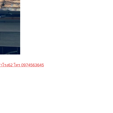
่านสำโรง62 โทร 0974563645