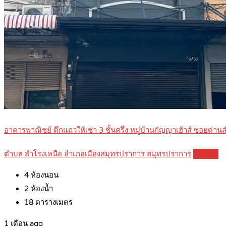
อาคารพาณิชย์ ตึกแถวให้เช่า 3 ชั้นครึ่ง หมู่บ้านกัญญาเฮ้าส์ ซอยด
ตำบล สำโรงเหนือ อำเภอเมืองสมุทรปราการ สมุทรปราการ
Details
4
ห้องนอน
2
ห้องน้ำ
18
ตารางเมตร
1 เดือน ago