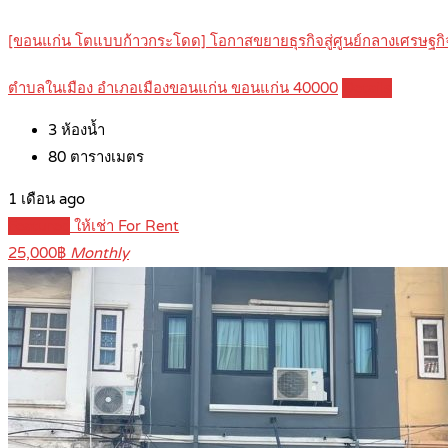
[ขอนแก่น โตแบบก้าวกระโดด] โอกาสขยายธุรกิจสู่ศูนย์กลางเศรษฐกิ
ตำบลในเมือง อำเภอเมืองขอนแก่น ขอนแก่น 40000
Details
3
ห้องน้ำ
80
ตารางเมตร
1 เดือน ago
Featured
ให้เช่า For Rent
25,000฿
Monthly