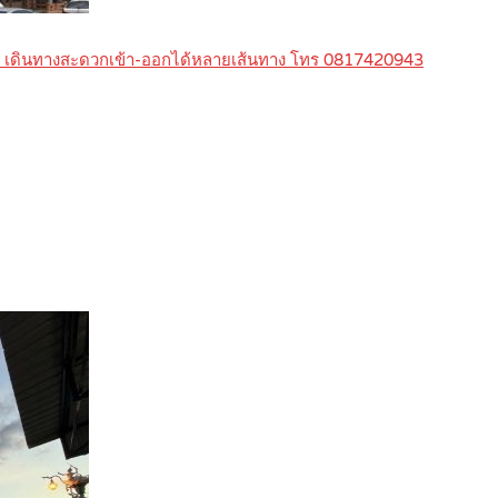
ิน เดินทางสะดวกเข้า-ออกได้หลายเส้นทาง โทร 0817420943