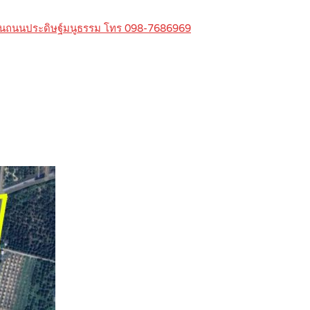
าพ บนถนนประดิษฐ์มนูธรรม โทร 098-7686969