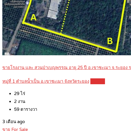
ขายโรงงาน และ สวนป่าเบญพรรณ อายุ 25 ปี อ.เขาชะเมา จ.ระยอง
หมู่ที่ 1 ตำบลน้ำเป็น อ.เขาชะเมา จังหวัดระยอง
Details
29
ไร่
2
งาน
59
ตารางวา
3 เดือน ago
ขาย For Sale