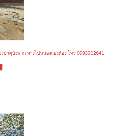
 พระธาตุบังพวน ทางไปหนองสองห้อง โทร 0993902641
ls