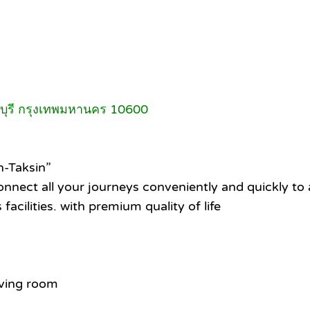
นบุรี กรุงเทพมหานคร 10600
n-Taksin”
nnect all your journeys conveniently and quickly to 
acilities. with premium quality of life
iving room