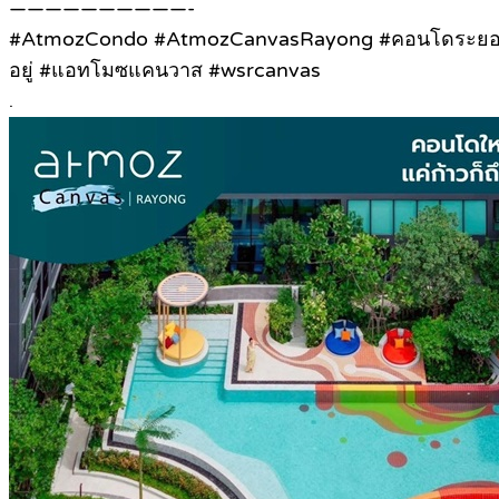
——————————-
#AtmozCondo #AtmozCanvasRayong #คอนโดระยอง #ค
อยู่ #แอทโมซแคนวาส #wsrcanvas
.