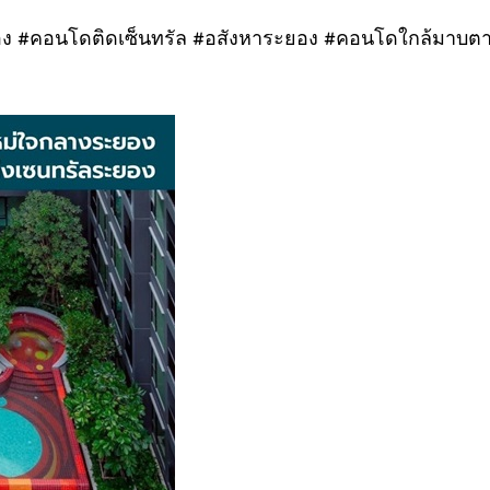
อนโดติดเซ็นทรัล #อสังหาระยอง #คอนโดใกล้มาบตาพุ