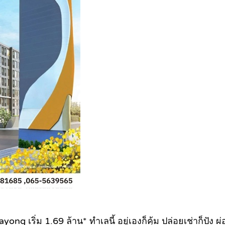
ong เริ่ม 1.69 ล้าน* ทำเลนี้ อยู่เองก็คุ้ม ปล่อยเช่าก็ปั