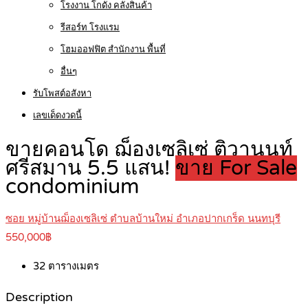
โรงงาน โกดัง คลังสินค้า
รีสอร์ท โรงแรม
โฮมออฟฟิต สำนักงาน พื้นที่
อื่นๆ
รับโพสต์อสังหา
เลขเด็ดงวดนี้
ขายคอนโด ฌ็องเซลิเซ่ ติวานนท์
ศรีสมาน 5.5 แสน!
ขาย For Sale
condominium
ซอย หมู่บ้านฌ็องเซลิเซ่ ตำบลบ้านใหม่ อำเภอปากเกร็ด นนทบุรี
550,000฿
32
ตารางเมตร
Description