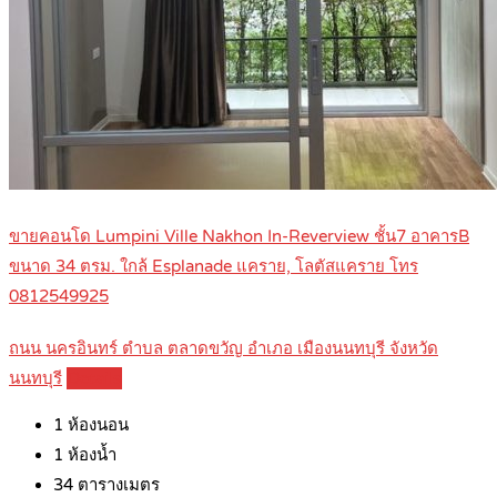
ขายคอนโด Lumpini Ville Nakhon In-Reverview ชั้น7 อาคารB
ขนาด 34 ตรม. ใกล้ Esplanade แคราย, โลตัสแคราย โทร
0812549925
ถนน นครอินทร์ ตำบล ตลาดขวัญ อำเภอ เมืองนนทบุรี จังหวัด
นนทบุรี
Details
1
ห้องนอน
1
ห้องน้ำ
34
ตารางเมตร