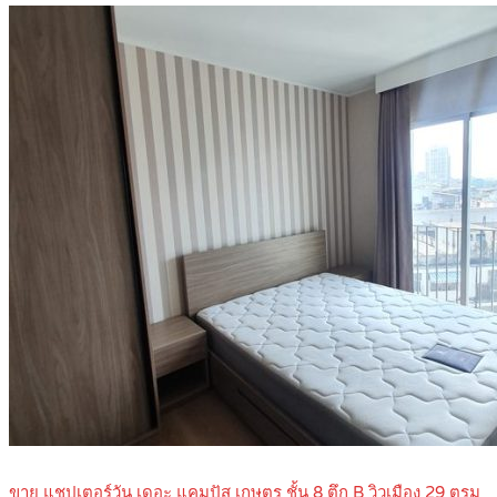
ขาย แชปเตอร์วัน เดอะ แคมปัส เกษตร ชั้น 8 ตึก B วิวเมือง 29 ตรม