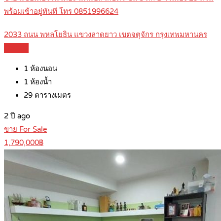
พร้อมเข้าอยู่ทันที โทร 0851996624
2033 ถนน พหลโยธิน แขวงลาดยาว เขตจตุจักร กรุงเทพมหานคร
Details
1
ห้องนอน
1
ห้องน้ำ
29
ตารางเมตร
2 ปี ago
ขาย For Sale
1,790,000฿