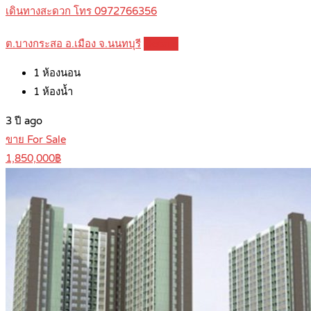
เดินทางสะดวก โทร 0972766356
ต.บางกระสอ อ.เมือง จ.นนทบุรี
Details
1
ห้องนอน
1
ห้องน้ำ
3 ปี ago
ขาย For Sale
1,850,000฿