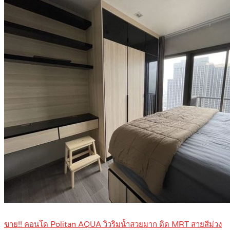
ขาย!! คอนโด Politan AQUA วิวริมน้ำสวยมาก ติด MRT สายสีม่วง