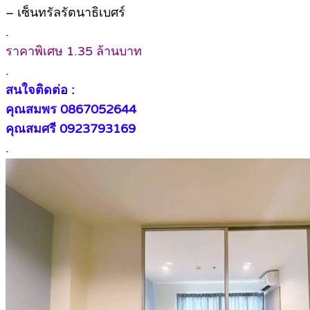
– เซ็นทรัลรัตนาธิเบศร์
.
ราคาพิเศษ 1.35 ล้านบาท
.
สนใจติดต่อ :
คุณสมพร 0867052644
คุณสมศรี 0923793169
.