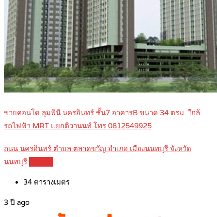
ขายคอนโด ลุมพินี นครอินทร์ ชั้น7 อาคารB ขนาด 34 ตรม. ใกล้
รถไฟฟ้า MRT แยกติวานนท์ โทร 0812549925
ถนน นครอินทร์ ตำบล ตลาดขวัญ อำเภอ เมืองนนทบุรี จังหวัด
นนทบุรี
Details
34
ตารางเมตร
3 ปี ago