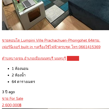
ขายคอนโด Lumpini Ville Prachachuen-Phongphet 64ตรม.
เฟอร์นิเจอร์ built in +เครื่องใช้ไฟฟ้าครบชุด โทร 0661415369
ตำบลบางเขน อำเภอเมืองนนทบุรี นนทบุรี
Details
1
ห้องนอน
2
ห้องน้ำ
64
ตารางเมตร
3 ปี ago
ขาย For Sale
2,600,000฿