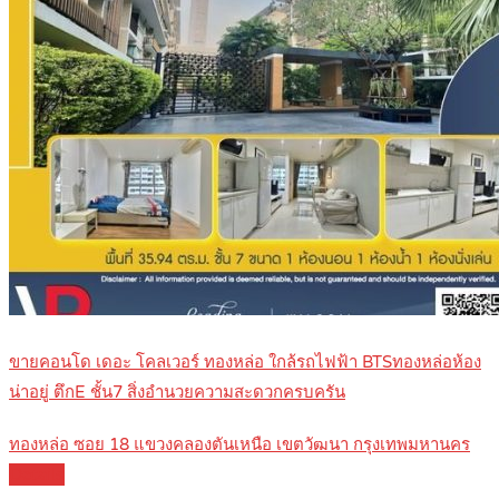
ขายคอนโด เดอะ โคลเวอร์ ทองหล่อ ใกล้รถไฟฟ้า BTSทองหล่อห้อง
น่าอยู่ ตึกE ชั้น7 สิ่งอำนวยความสะดวกครบครัน
ทองหล่อ ซอย 18 แขวงคลองตันเหนือ เขตวัฒนา กรุงเทพมหานคร
Details