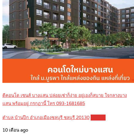
ดีคอนโด เซนส์ บางแสน ปล่อยเช่าก็ง่าย อยู่เองก็สบาย ใจกลางบาง
แสน พร้อมอยู่ กรกฏานี้ โทร 093-1681685
ตำบล บ้านปึก อำเภอเมืองชลบุรี ชลบุรี 20130
Details
10 เดือน ago