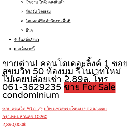
โรงงาน โกดัง คลังสินค้า
รีสอร์ท โรงแรม
โฮมออฟฟิต สำนักงาน พื้นที่
อื่นๆ
รับโพสต์อสังหา
เลขเด็ดงวดนี้
ขายด่วน! คอนโดเดอะลิ้งค์ 1 ซอย
สุขุมวิท 50 ห้องมุม รีโนเวทใหม่
ไม่เคยปล่อยเช่า 2.89ล. โทร
061-3629235
ขาย For Sale
condominium
ซอย สุขุมวิท 50 ถ. สุขุมวิท แขวงพระโขนง เขตคลองเตย
กรุงเทพมหานคร 10260
2,890,000฿