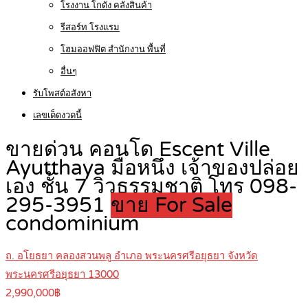
โรงงาน โกดัง คลังสินค้า
รีสอร์ท โรงแรม
โฮมออฟฟิต สำนักงาน พื้นที่
อื่นๆ
รับโพสต์อสังหา
เลขเด็ดงวดนี้
ขายด่วน คอนโด Escent Ville
Ayutthaya มือหนึ่ง เจ้าของปล่อย
เอง ชั้น 7 วิวธรรมชาติ โทร 098-
295-3951
ขาย For Sale
condominium
ถ. อโยธยา คลองสวนพลู อำเภอ พระนครศรีอยุธยา จังหวัด
พระนครศรีอยุธยา 13000
2,990,000฿