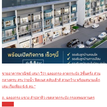
ขายอาคารพาณิชย์ เสนา วีว่า ฉลองกรุง-ลาดกระบัง 3ชั้นครั่ง ส่วน
กลางครบ สระว่ายน้ำ ฟิตเนส คลับเฮ้าส์ สวนกว้าง พร้อมสนามเด็ก
เล่น เริ่มเพียง 6.6 ลบ.*
ถ. ฉลองกรุง แขวง ลำปลาทิว เขตลาดกระบัง กรุงเทพมหานคร
Details