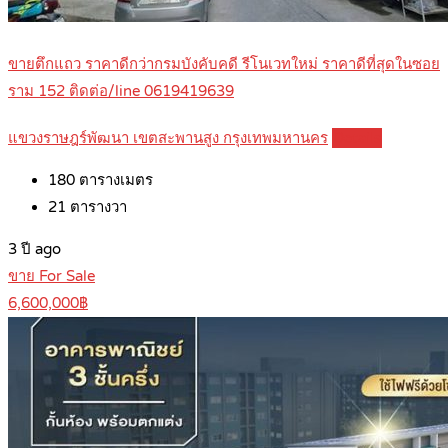
ขายตึกแถว ราคาดีกว่ากรมบังคับคดี รีโนเวทใหม่ ราคาดีที่สุดในซอย
ราม 152 ติดต่อ/line 0619419639
แขวงราษฎร์พัฒนา เขตสะพานสูง กรุงเทพมหานคร
Details
180
ตารางเมตร
21
ตารางวา
3 ปี ago
ขาย For Sale
6,600,000฿