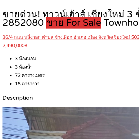
ขายด่วน! ทาวน์เฮ้าส์ เชียงใหม่ 
2852080
ขาย For Sale
Townho
36/4 ถนน หลิ่งกอก ตำบล ช้างเผือก อำเภอ เมือง จังหวัดเชียงใหม่ 50
2,490,000฿
3
ห้องนอน
3
ห้องน้ำ
72
ตารางเมตร
18
ตารางวา
Description