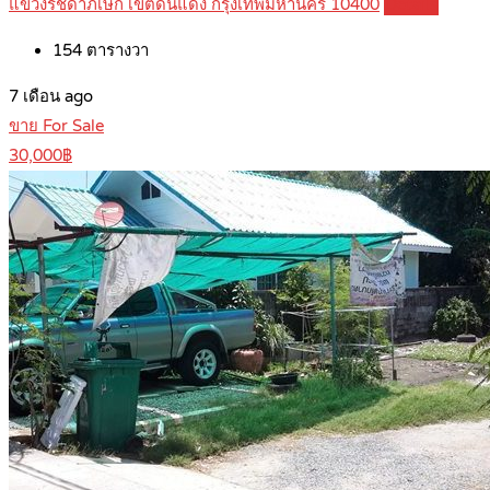
แขวงรัชดาภิเษก เขตดินแดง กรุงเทพมหานคร 10400
Details
154
ตารางวา
7 เดือน ago
ขาย For Sale
30,000฿