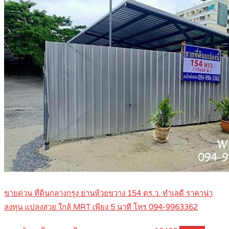
ขายด่วน ที่ดินกลางกรุง ย่านห้วยขวาง 154 ตร.ว. ทำเลดี ราคาน่า
ลงทุน แปลงสวย ใกล้ MRT เพียง 5 นาที โทร 094-9963362