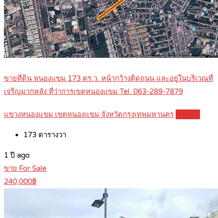
ขายที่ดิน หนองแขม 173 ตร.ว. หน้ากว้างติดถนน และอยู่ในบริเวณที่
เจริญมากหลัง ที่ว่าการเขตหนองแขม Tel. 063-289-7879
แขวงหนองแขม เขตหนองแขม จังหวัดกรุงเทพมหานคร
Details
173
ตารางวา
1 ปี ago
ขาย For Sale
240,000฿