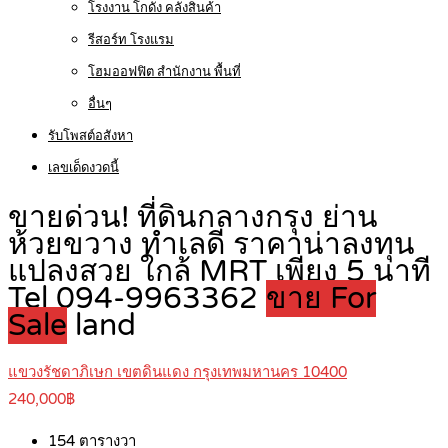
โรงงาน โกดัง คลังสินค้า
รีสอร์ท โรงแรม
โฮมออฟฟิต สำนักงาน พื้นที่
อื่นๆ
รับโพสต์อสังหา
เลขเด็ดงวดนี้
ขายด่วน! ที่ดินกลางกรุง ย่าน
ห้วยขวาง ทำเลดี ราคาน่าลงทุน
แปลงสวย ใกล้ MRT เพียง 5 นาที
Tel 094-9963362
ขาย For
Sale
land
แขวงรัชดาภิเษก เขตดินแดง กรุงเทพมหานคร 10400
240,000฿
154
ตารางวา