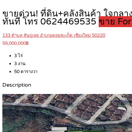
ขายด่วน! ที่ดิน+คลังสินค้า ใจก
ทันที โทร 0624469535
ขาย For
133 ตำบล สันปูเลย อำเภอดอยสะเก็ด เชียงใหม่ 50220
59,000,000฿
3
ไร่
3
งาน
50
ตารางวา
Description