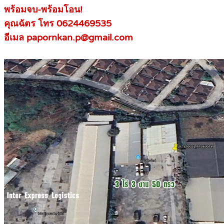
พร้อมจบ-พร้อมโอน!
คุณฉัตร โทร 0624469535
อีเมล papornkan.p@gmail.com