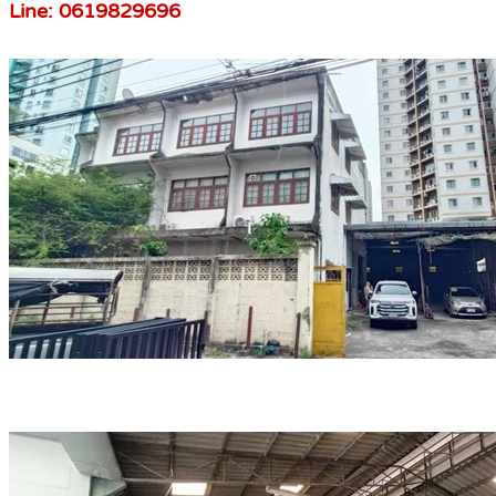
Line: 0619829696