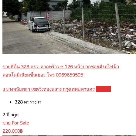
ขายที่ดิน 328 ตรว. ลาดพร้าว ซ.126 หน้าปากซอยมีรถไฟฟ้า
คอนโดมิเนียมขึ้นเยอะ โทร 0969659595
แขวงพลับพลา เขตวังทองหลาง กรุงเทพมหานคร
Details
328
ตารางวา
2 ปี ago
ขาย For Sale
220,000฿