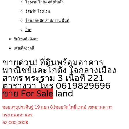
โรงงาน โกดัง คลังสินค้า
รีสอร์ท โรงแรม
โฮมออฟฟิต สำนักงาน พื้นที่
อื่นๆ
รับโพสต์อสังหา
เลขเด็ดงวดนี้
ขายด่วน! ที่ดินพร้อมอาคาร
พาณิชย์และโกดัง ใจกลางเมือง
สาทร พระราม 3 เนื้อที่ 221
ตารางวา โทร 0619829696
ขาย For Sale
land
ซอยสาธุประดิษฐ์ 19 แยก 8 (ซอยวัดโพธิ์แมน) เขตยานนาวา
กรุงเทพมหานคร
62,000,000฿