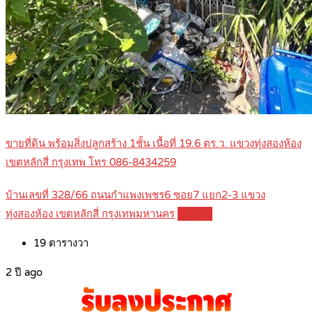
ขายที่ดิน พร้อมสิ่งปลูกสร้าง 1ชั้น เนื้อที่ 19.6 ตร.ว. แขวงทุ่งสองห้อง
เขตหลักสี่ กรุงเทพ โทร 086-8434259
บ้านเลขที่ 328/66 ถนนกำแพงเพชร6 ซอย7 แยก2-3 แขวง
ทุ่งสองห้อง เขตหลักสี่ กรุงเทพมหานคร
Details
19
ตารางวา
2 ปี ago