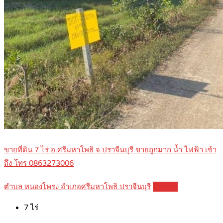
ขายที่ดิน 7 ไร่ อ.ศรีมหาโพธิ จ.ปราจีนบุรี ขายถูกมาก น้ำ ไฟฟ้า เข้า
ถึง โทร 0863273006
ตำบล หนองโพรง อำเภอศรีมหาโพธิ ปราจีนบุรี
Details
7
ไร่