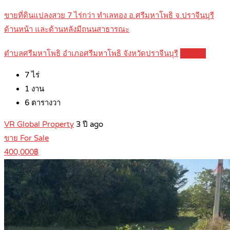
ขายที่ดินแปลงสวย 7 ไร่กว่า ทำเลทอง อ.ศรีมหาโพธิ จ.ปราจีนบุรี
ด้านหน้า และด้านหลังมีถนนสาธารณะ
ตำบลศรีมหาโพธิ อำเภอศรีมหาโพธิ จังหวัดปราจีนบุรี
Details
7
ไร่
1
งาน
6
ตารางวา
VR Global Property
3 ปี ago
ขาย For Sale
400,000฿