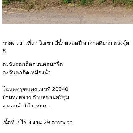
ขายด่วน…ที่นา วิวเขา มีน้ำตลอดปี อากาศดีมาก ฮวงจุ้ย
ดี
ตะวันออกติดถนนคอนกรีต
ตะวันตกติดเหมืองน้ำ
โฉนดครุฑแดง เลขที่ 20940
บ้านทุ่งหลวง ตำบลดอนศรีชุม
อ.ดอกคำใต้ จ.พะเยา
เนื้อที่ 2 ไร่ 3 งาน 29 ตารางวา