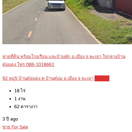
ขายที่ดิน พร้อมโรงเรือน เเละบ้านพัก อ.เมือง จ.พะเยา ใจกลางบ้าน
ต๋อมดง โทร 088-1018661
92 หมู่5 บ้านต๋อมดง ต.บ้านต๋อม อ.เมือง จ.พะเยา
Details
18
ไร่
1
งาน
62
ตารางวา
3 ปี ago
ขาย For Sale