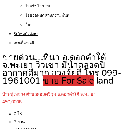
รีสอร์ท โรงแรม
โฮมออฟฟิต สำนักงาน พื้นที่
อื่นๆ
รับโพสต์อสังหา
เลขเด็ดงวดนี้
ขายด่วน…ที่นา อ.ดอกคำใต้
จ.พะเยา วิวเขา มีน้ำตลอดปี
อากาศดีมาก ฮวงจุ้ยดี โทร 099-
1961001
ขาย For Sale
land
บ้านทุ่งหลวง ตำบลดอนศรีชุม อ.ดอกคำใต้ จ.พะเยา
450,000฿
2
ไร่
3
งาน