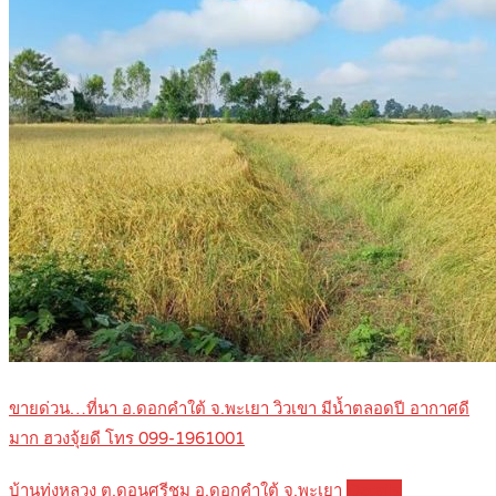
ขายด่วน…ที่นา อ.ดอกคำใต้ จ.พะเยา วิวเขา มีน้ำตลอดปี อากาศดี
มาก ฮวงจุ้ยดี โทร 099-1961001
บ้านทุ่งหลวง ต.ดอนศรีชุม อ.ดอกคำใต้ จ.พะเยา
Details