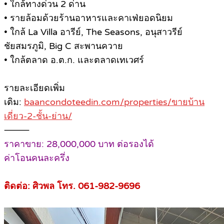
• ใกล้ทางด่วน 2 ด่าน
• รายล้อมด้วยร้านอาหารและคาเฟ่ยอดนิยม
• ใกล้ La Villa อารีย์, The Seasons, อนุสาวรีย์
ชัยสมรภูมิ, Big C สะพานควาย
• ใกล้ตลาด อ.ต.ก. และตลาดเทเวศร์
รายละเอียดเพิ่ม
เติม:
baancondoteedin.com/properties/ขายบ้าน
เดี่ยว-2-ชั้น-ย่าน/
⸻
ราคาขาย: 28,000,000 บาท ต่อรองได้
ค่าโอนคนละครึ่ง
ติดต่อ: ศิวพล โทร. 061-982-9696