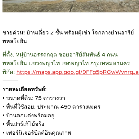
ขายด่วน! บ้านเดี่ยว 2 ชั้น พร้อมผู้เช่า ใจกลางย่านอารีย์
พหลโยธิน
ที่ตั้ง: หมู่บ้านอรรถกฤต ซอยอารีย์สัมพันธ์ 4 ถนน
พหลโยธิน แขวงพญาไท เขตพญาไท กรุงเทพมหานคร
พิกัด:
https://maps.app.goo.gl/9FFg5pRGwWvnrqJ
⸻
รายละเอียดทรัพย์:
• ขนาดที่ดิน: 75 ตารางวา
• พื้นที่ใช้สอย: ประมาณ 450 ตารางเมตร
• บ้านตกแต่งพร้อมอยู่
• พื้นปาร์เก้ไม้จริง
• เฟอร์นิเจอร์บิลต์อินคุณภาพ