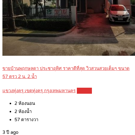
ขายบ้านพฤกษลดา ประชาอุทิศ ราคาดีที่สุด วิวสวนสวยเต็มๆ ขนาด
57 ตรว 2 น. 2.น้ำ
แขวงทุ่งครุ เขตทุ่งครุ กรุงเทพมหานคร
Details
2
ห้องนอน
2
ห้องน้ำ
57
ตารางวา
3 ปี ago