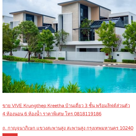
ขาย VIVE Krungthep Kreetha บ้านเดี่ยว 3 ชั้น พร้อมลิฟต์ส่วนตัว
4 ห้องนอน 6 ห้องน้ำ ราคาพิเศษ โทร 0818119186
ถ. กาญจนาภิเษก แขวงสะพานสูง สะพานสูง กรุงเทพมหานคร 10240