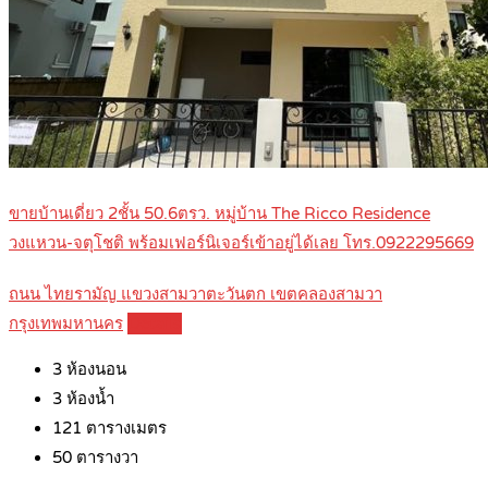
ขายบ้านเดี่ยว 2ชั้น 50.6ตรว. หมู่บ้าน The Ricco Residence
วงแหวน-จตุโชติ พร้อมเฟอร์นิเจอร์เข้าอยู่ได้เลย โทร.0922295669
ถนน ไทยรามัญ แขวงสามวาตะวันตก เขตคลองสามวา
กรุงเทพมหานคร
Details
3
ห้องนอน
3
ห้องน้ำ
121
ตารางเมตร
50
ตารางวา