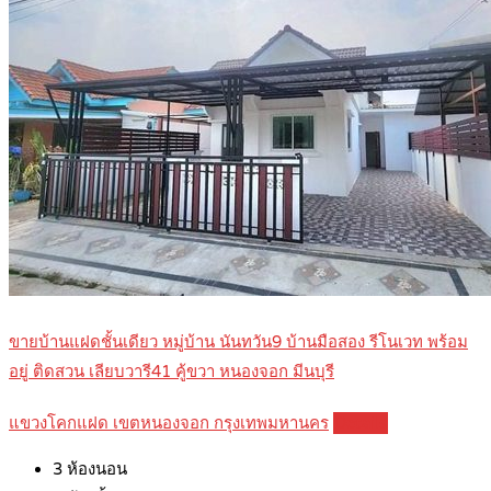
ขายบ้านแฝดชั้นเดียว หมู่บ้าน นันทวัน9 บ้านมือสอง รีโนเวท พร้อม
อยู่ ติดสวน เลียบวารี41 คู้ขวา หนองจอก มีนบุรี
แขวงโคกแฝด เขตหนองจอก กรุงเทพมหานคร
Details
3
ห้องนอน