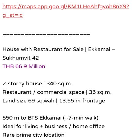
https://maps.app.goo.gl/KM1LHeAhfgyoh8nX9?
g_st=ic
________________________
House with Restaurant for Sale | Ekkamai –
Sukhumvit 42
THB 66.9 Million
2-storey house | 340 sq.m.
Restaurant / commercial space | 36 sq.m.
Land size 69 sq.wah | 13.55 m frontage
550 m to BTS Ekkamai (~7-min walk)
Ideal for living + business / home office
Rare prime city location