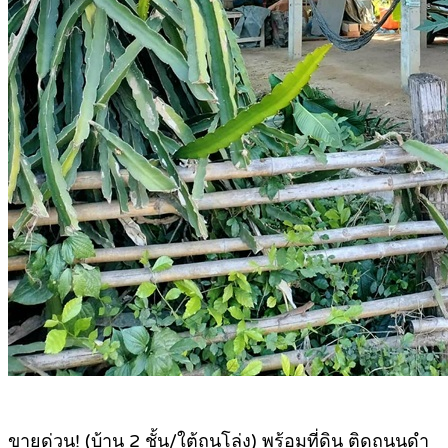
ขายด่วน! (บ้าน 2 ชั้น/ใต้ถุนโล่ง) พร้อมที่ดิน ติดถนนดำ