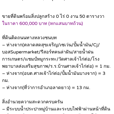
ขายที่ดินพร้อมสิ่งปลูกสร้าง 0 ไร่ 0 งาน 50 ตารางวา
ในราคา 600,000 บาท (หกแสนบาทถ้วน)
ที่ดินติดถนนทางหลวงชนบท
– ห่างจาก(ตลาดสดสุขเจริญ/เซเว่น/ปั้มน้ำมัน/Cj/
บอสSupermarket/รีสอร์ทคนล่าฝัน/สายน้ำฝน
การเกษตร/แชมป์หมูกระทะ/วัดศาลเจ้าไก่ต่อ/โรง
พยาบาลส่งเสริมสุขภาพ/ร.ร.บ้านศาลเจ้าไก่ต่อ) = 1 กม.
– ห่างจาก(อบต.ศาลเจ้าไก่ต่อ/ปั้มน้ำมันบางจาก) = 3
กม.
– ห่างจาก(ที่ว่าการอำเภอลาดยาว) = 13 กม.
สิ่งอำนวยความสะดวกครบครัน
– มีระบบน้ำประปาหมู่บ้านและระบบไฟฟ้าผ่านหน้าที่ดิน