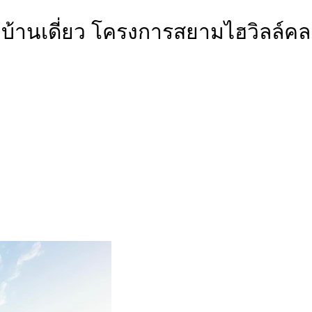
บ้านเดี่ยว โครงการสยามไฮวิลล์คลอ