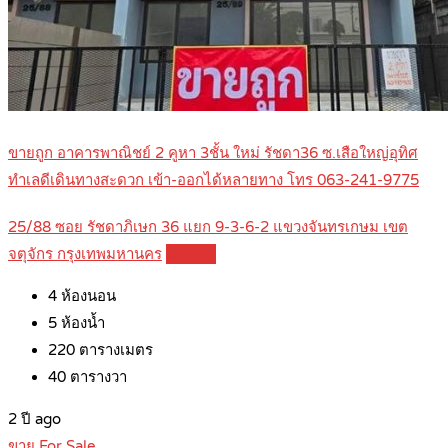
ขายถูก อาคารพาณิชย์ 2 คูหา 3ชั้น ใหม่ รัชดา36 ซ.เสือใหญ่อุทิศ
ทำเลดีเดินทางสะดวก เข้า-ออกได้หลายทาง โทร 063-241-9775
25/88 ซอย รัชดาภิเษก 36 แยก 9-3-6-2 แขวงจันทรเกษม เขต
จตุจักร กรุงเทพมหานคร
Details
4
ห้องนอน
5
ห้องน้ำ
220
ตารางเมตร
40
ตารางวา
2 ปี ago
ขาย For Sale