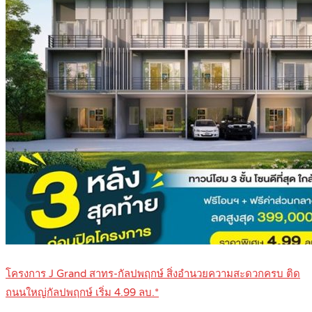
โครงการ J Grand สาทร-กัลปพฤกษ์ สิ่งอำนวยความสะดวกครบ ติด
ถนนใหญ่กัลปพฤกษ์ เริ่ม 4.99 ลบ.*