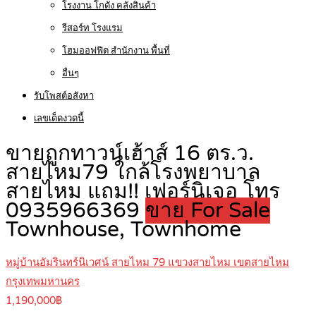
โรงงาน โกดัง คลังสินค้า
รีสอร์ท โรงแรม
โฮมออฟฟิต สำนักงาน พื้นที่
อื่นๆ
รับโพสต์อสังหา
เลขเด็ดงวดนี้
ขายถูกทาวน์เฮ้าส์ 16 ตร.ว.
สายไหม79 ใกล้โรงพยาบาล
สายไหม แถม!! เฟอร์นิเจอ โทร
0935966369
ขาย For Sale
Townhouse, Townhome
หมู่บ้านอัมรินทร์นิเวศน์ สายไหม 79 แขวงสายไหม เขตสายไหม
กรุงเทพมหานคร
1,190,000฿