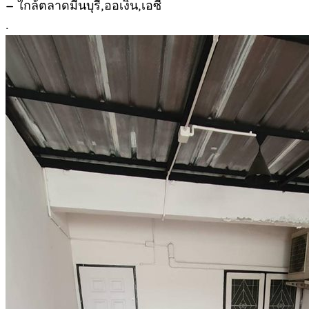
– ใกล้ตลาดมีนบุรี,ออเงิน,เอซี
.