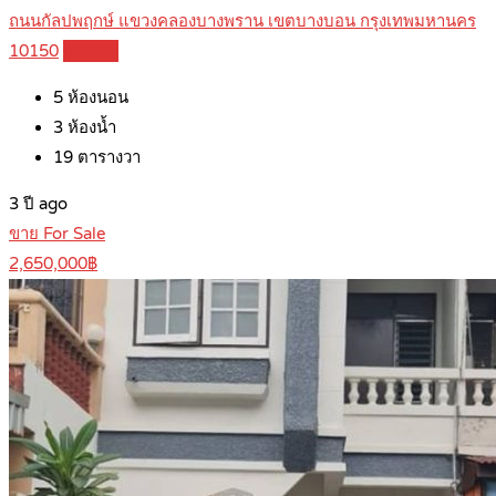
ถนนกัลปพฤกษ์ แขวงคลองบางพราน เขตบางบอน กรุงเทพมหานคร
10150
Details
5
ห้องนอน
3
ห้องน้ำ
19
ตารางวา
3 ปี ago
ขาย For Sale
2,650,000฿