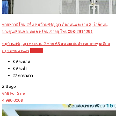
ขายทาวน์โฮม 2ชั้น หมู่บ้านศรัญญา ติดถนนพระราม 2, ใกล้ถนน
บางขุนเทียนชายทะเล พร้อมเข้าอยู่ โทร 098-2914291
หมู่บ้านศรัญญา พระราม 2 ซอย 68 แขวงแสมดำ เขตบางขุนเทียน
กรุงเทพมหานคร
Details
3
ห้องนอน
3
ห้องน้ำ
27
ตารางวา
2 ปี ago
ขาย For Sale
4,990,000฿