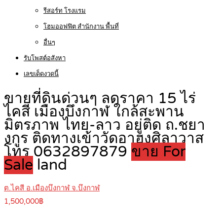
รีสอร์ท โรงแรม
โฮมออฟฟิต สำนักงาน พื้นที่
อื่นๆ
รับโพสต์อสังหา
เลขเด็ดงวดนี้
ขายที่ดินด่วนๆ ลดราคา 15 ไร่
ไคสี เมืองบึงกาฬ ใกล้สะพาน
มิตรภาพ ไทย-ลาว อยู่ติด ถ.ชยา
งกูร ติดทางเข้าวัดอาฮงศิลาวาส
โทร 0632897879
ขาย For
Sale
land
ต.ไคสี อ.เมืองบึงกาฬ จ.บึงกาฬ
1,500,000฿