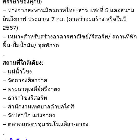
พรรษาของทุกปี)
– ห่างจากสะพานมิตรภาพไทย-ลาว แห่งที่ 5 และสนาม
บินบึงกาฬ ประมาณ 7 กม. (คาดว่าจะสร้างเสร็จในปี
2567)
– เหมาะสำหรับสร้างอาคารพาณิชย์/รีสอร์ท/ สถานที่พัก
ฟื้น-ปั๊มน้ำมัน/ จุดพักรถ
.
สถานที่ใกล้เคียง:
– แม่น้ำโขง
– วัดอาฮงศิลาวาส
– พระธาตุเจดีย์ศรีอาฮง
– ธาราโขงรีสอร์ท
– สำนักงานเทศบาลตำบลไคสี
– วังปลาบึก แก่งอาฮง
– ตลาดเกษตรชุมชนโนนศิลา-อาฮง
.