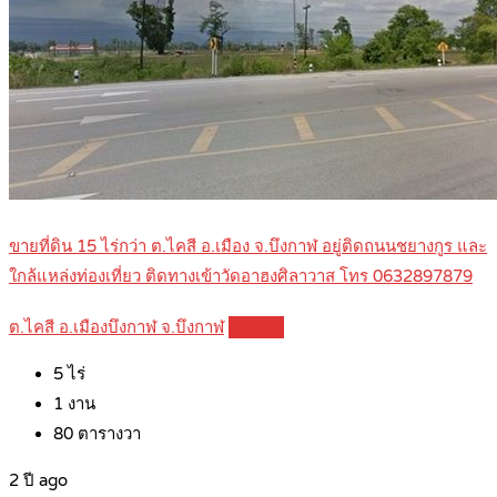
ขายที่ดิน 15 ไร่กว่า ต.ไคสี อ.เมือง จ.บึงกาฬ อยู่ติดถนนชยางกูร และ
ใกล้แหล่งท่องเที่ยว ติดทางเข้าวัดอาฮงศิลาวาส โทร 0632897879
ต.ไคสี อ.เมืองบึงกาฬ จ.บึงกาฬ
Details
5
ไร่
1
งาน
80
ตารางวา
2 ปี ago