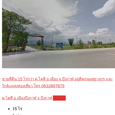
ขายที่ดิน 15 ไร่กว่า ต.ไคสี อ.เมือง จ.บึงกาฬ อยู่ติดถนนชยางกูร และ
ใกล้แหล่งท่องเที่ยว โทร 0632897879
ต.ไคสี อ.เมืองบึงกาฬ จ.บึงกาฬ
Details
15
ไร่