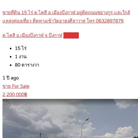
ขายที่ดิน 15 ไร่ ต.ไคสี อ.เมืองบึงกาฬ อยู่ติดถนนชยางกูร และใกล้
แหล่งท่องเที่ยว ติดทางเข้าวัดอาฮงศิลาวาส โทร 0632897879
ต.ไคสี อ.เมืองบึงกาฬ จ.บึงกาฬ
Details
15
ไร่
1
งาน
80
ตารางวา
1 ปี ago
ขาย For Sale
2,200,000฿