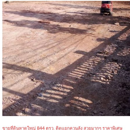
ขายที่ดินหาดใหญ่ 844 ตรว. ติดแยกควนลัง สวยมากๆ ราคาพิเศษ