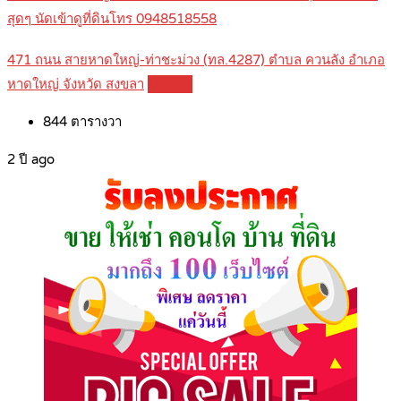
สุดๆ นัดเข้าดูที่ดินโทร 0948518558
471 ถนน สายหาดใหญ่-ท่าชะม่วง (ทล.4287) ตำบล ควนลัง อำเภอ
หาดใหญ่ จังหวัด สงขลา
Details
844
ตารางวา
2 ปี ago