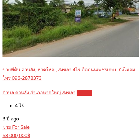
ขายที่ดิน ควนลัง, หาดใหญ่, สงขลา 4ไร่ ติดถนนเพชรเกษม ยังไม่ถม
โทร 096-2878373
ตำบล ควนลัง อำเภอหาดใหญ่ สงขลา
Details
4
ไร่
3 ปี ago
ขาย For Sale
58,000,000฿