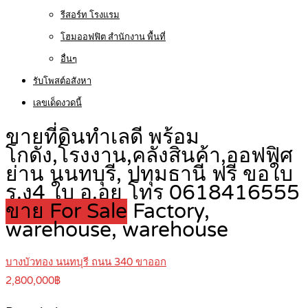
รีสอร์ท โรงแรม
โฮมออฟฟิต สำนักงาน พื้นที่
อื่นๆ
รับโพสต์อสังหา
เลขเด็ดงวดนี้
ขายที่ดินทำเลดี พร้อม
โกดัง,โรงงาน,คลังสินค้า,ออฟฟิศ
ย่าน นนทบุรี, ปทุมธานี ฟรี ขอใบ
ร.ง4 ใบ อ.อย โทร 0618416555
ขาย For Sale
Factory,
warehouse, warehouse
บางบัวทอง นนทบุรี ถนน 340 ขาออก
2,800,000฿