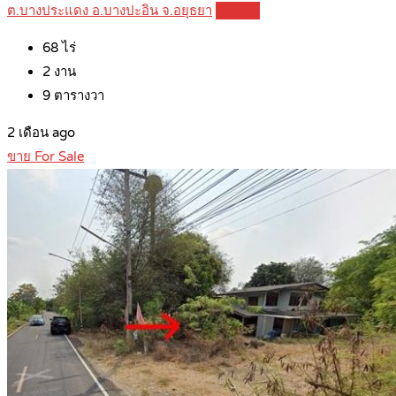
ต.บางประแดง อ.บางปะอิน จ.อยุธยา
Details
68
ไร่
2
งาน
9
ตารางวา
2 เดือน ago
ขาย For Sale