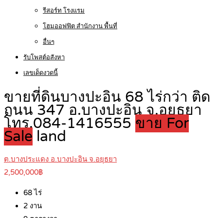
รีสอร์ท โรงแรม
โฮมออฟฟิต สำนักงาน พื้นที่
อื่นๆ
รับโพสต์อสังหา
เลขเด็ดงวดนี้
ขายที่ดินบางปะอิน 68 ไร่กว่า ติด
ถนน 347 อ.บางปะอิน จ.อยุธยา
โทร.084-1416555
ขาย For
Sale
land
ต.บางประแดง อ.บางปะอิน จ.อยุธยา
2,500,000฿
68
ไร่
2
งาน