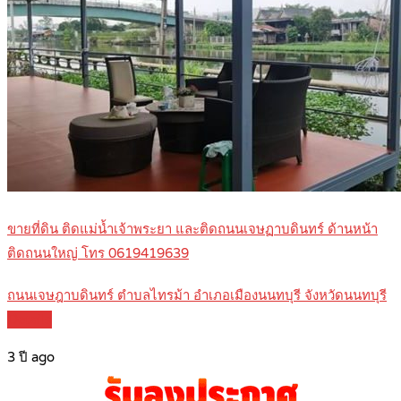
ขายที่ดิน ติดแม่น้ำเจ้าพระยา และติดถนนเจษฏาบดินทร์ ด้านหน้า
ติดถนนใหญ่ โทร 0619419639
ถนนเจษฎาบดินทร์ ตำบลไทรม้า อำเภอเมืองนนทบุรี จังหวัดนนทบุรี
Details
3 ปี ago