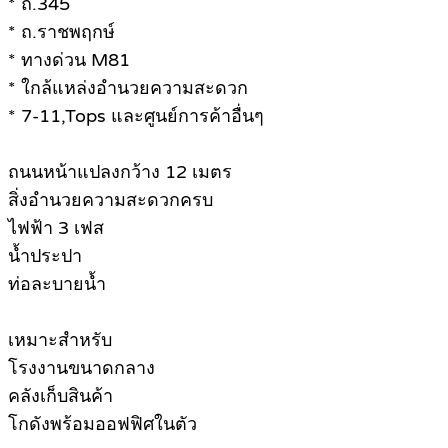
* ถ.345
* ถ.ราชพฤกษ์
* ทางด่วน M81
* ใกล้แหล่งอำนวยความสะดวก
* 7-11,Tops และศูนย์การค้าอื่นๆ
ถนนหน้าแปลงกว้าง 12 เมตร
สิ่งอำนวยความสะดวกครบ
ไฟฟ้า 3 เฟส
น้ำประปา
ท่อละบายน้ำ
เหมาะสำหรับ
โรงงานขนาดกลาง
คลังเก็บสินค้า
โกดังพร้อมออฟฟิศในตัว