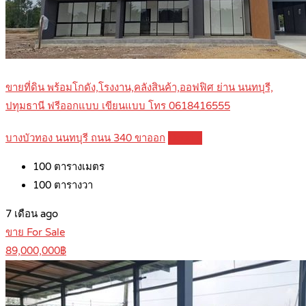
ขายที่ดิน พร้อมโกดัง,โรงงาน,คลังสินค้า,ออฟฟิศ ย่าน นนทบุรี,
ปทุมธานี ฟรีออกแบบ เขียนแบบ โทร 0618416555
บางบัวทอง นนทบุรี ถนน 340 ขาออก
Details
100
ตารางเมตร
100
ตารางวา
7 เดือน ago
ขาย For Sale
89,000,000฿