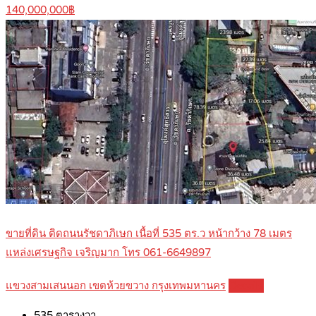
140,000,000฿
ขายที่ดิน ติดถนนรัชดาภิเษก เนื้อที่ 535 ตร.ว หน้ากว้าง 78 เมตร
แหล่งเศรษฐกิจ เจริญมาก โทร 061-6649897
แขวงสามเสนนอก เขตห้วยขวาง กรุงเทพมหานคร
Details
535
ตารางวา