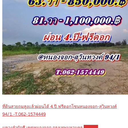
ที่ดินสวยถมสูงแล้วผ่อนได้ 4.ปี.ฟรีดอกโซนหนองจอก-สุวินทวงค์
94/1.-T.062-1574449
แขวงลำผักชี เขตหนองจอก กรุงเทพมหานคร
Details