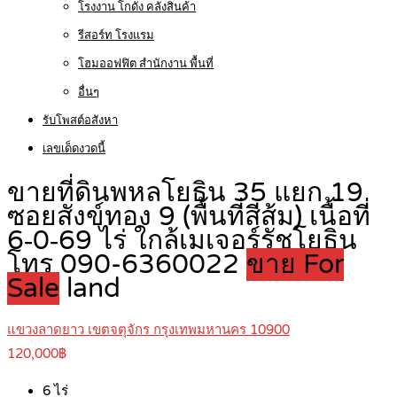
โรงงาน โกดัง คลังสินค้า
รีสอร์ท โรงแรม
โฮมออฟฟิต สำนักงาน พื้นที่
อื่นๆ
รับโพสต์อสังหา
เลขเด็ดงวดนี้
ขายที่ดินพหลโยธิน 35 แยก 19
ซอยสังข์ทอง 9 (พื้นที่สีส้ม) เนื้อที่
6‑0‑69 ไร่ ใกล้เมเจอร์รัชโยธิน
โทร 090-6360022
ขาย For
Sale
land
แขวงลาดยาว เขตจตุจักร กรุงเทพมหานคร 10900
120,000฿
6
ไร่