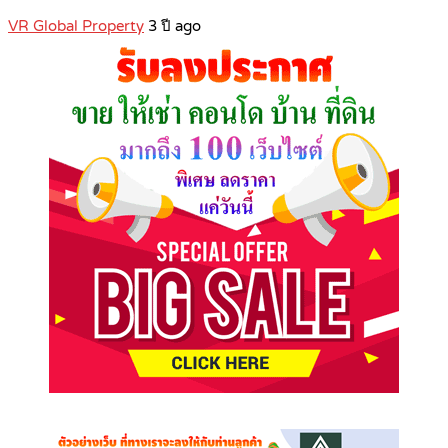
VR Global Property
3 ปี ago