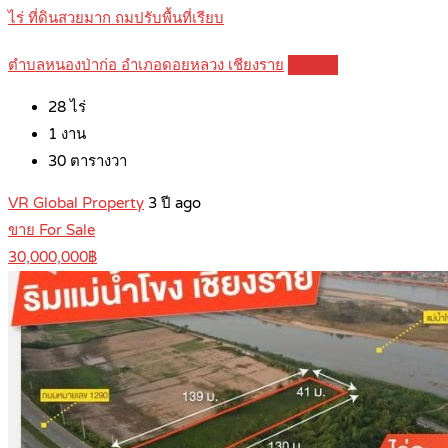
ไร่ ที่ดินสวยมาก ถมปรับพื้นที่เรียบ
ตำบลหนองป่าก่อ อำเภอดอยหลวง เชียงราย
Details
28
ไร่
1
งาน
30
ตารางวา
VR Global Property
3 ปี ago
ขาย For Sale
30,000,000฿