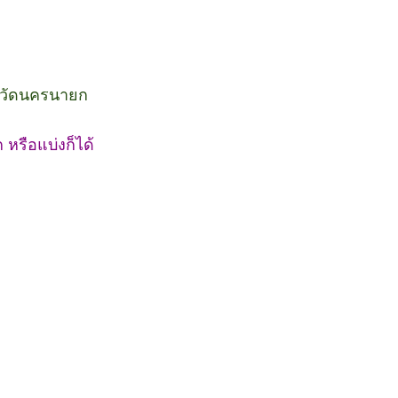
งหวัดนครนายก
รือแบ่งก็ได้