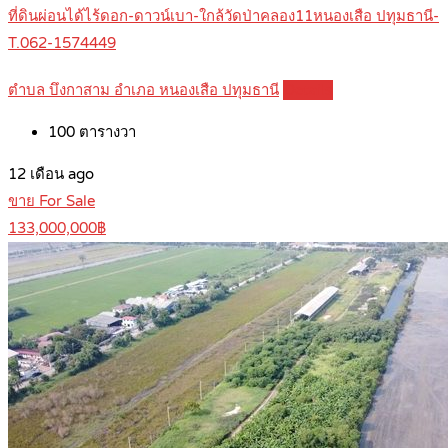
ที่ดินผ่อนได้ไร้ดอก-ดาวน์เบา-ใกล้วัดป่าคลอง11หนองเสือ ปทุมธานี-
T.062-1574449
ตำบล บึงกาสาม อำเภอ หนองเสือ ปทุมธานี
Details
100
ตารางวา
12 เดือน ago
ขาย For Sale
133,000,000฿