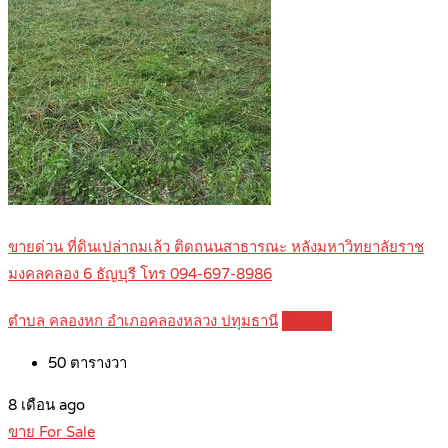
ขายด่วน ที่ดินเปล่าถมเล้ว ติดถนนสาธารณะ หลังมหาวิทยาลัยราช
มงคลคลอง 6 ธัญบุรี โทร 094-697-8986
ตำบล คลองหก อำเภอคลองหลวง ปทุมธานี
Details
50
ตารางวา
8 เดือน ago
ขาย For Sale