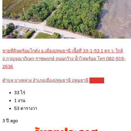
ขายที่ดินพร้อมโกดัง อ.เมืองปทุมธานี เนื้อที่ 33-1-53.1 ตร.ว. ใกล้
ถ.กาญจณาภิเษก-ราชพฤกษ์ ถนนกว้าง น้ำไฟพร้อม โทร 082-919-
2636
ตำบล บางหลวง อำเภอเมืองปทุมธานี ปทุมธานี
Details
33
ไร่
1
งาน
53
ตารางวา
3 ปี ago