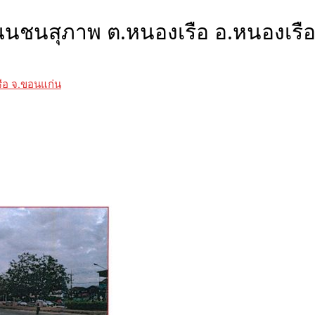
ิดถนนชนสุภาพ ต.หนองเรือ อ.หนองเ
ือ จ.ขอนแก่น