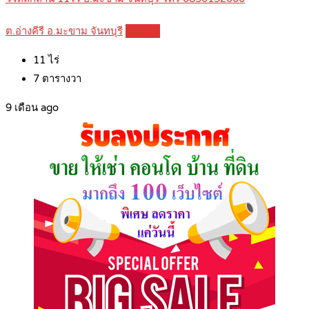
ต.อ่างคีรี อ.มะขาม จันทบุรี
Details
11
ไร่
7
ตารางวา
9 เดือน ago