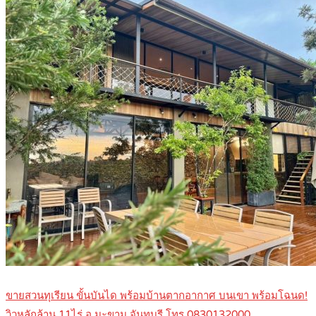
ขายสวนทุเรียน ขั้นบันได พร้อมบ้านตากอากาศ บนเขา พร้อมโฉนด!
วิวหลักล้าน 11ไร่ อ.มะขาม จันทบุรี โทร 0830132000