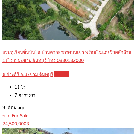
สวนทุเรียนขั้นบันได บ้านตากอากาศบนเขา พร้อมโฉนด! วิวหลักล้าน
11ไร่ อ.มะขาม จันทบุรี โทร 0830132000
ต.อ่างคีรี อ.มะขาม จันทบุรี
Details
11
ไร่
7
ตารางวา
9 เดือน ago
ขาย For Sale
24,500,000฿