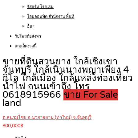
รีสอร์ท โรงแรม
โฮมออฟฟิต สำนักงาน พื้นที่
อื่นๆ
รับโพสต์อสังหา
เลขเด็ดงวดนี้
ขายที่ดินสวนยาง ใกล้เชิงเขา
จันทบุรี ใกล้เนินนางพญาเพียง 4
กิโล ใกล้เมือง ใกล้แหล่งท่องเที่ยว
น้ำไฟ ถนนเข้าถึง โทร
0618915966
ขาย For Sale
land
ต.สนามไชย อ.นายายอาม (ท่าใหม่) จ.จันทบุรี
800,000฿