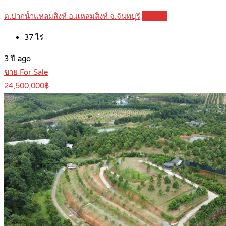
ต.ปากน้ำแหลมสิงห์ อ.แหลมสิงห์ จ.จันทบุรี
Details
37
ไร่
3 ปี ago
ขาย For Sale
24,500,000฿