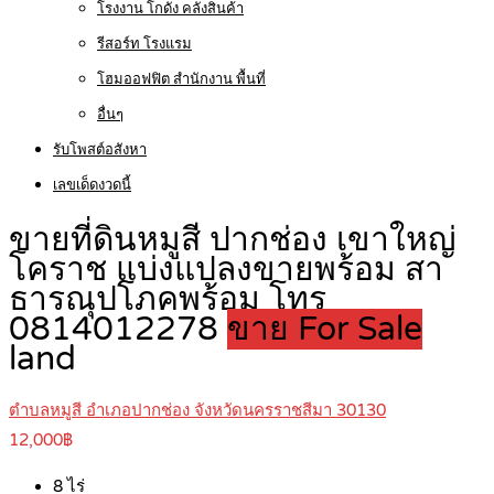
โรงงาน โกดัง คลังสินค้า
รีสอร์ท โรงแรม
โฮมออฟฟิต สำนักงาน พื้นที่
อื่นๆ
รับโพสต์อสังหา
เลขเด็ดงวดนี้
ขายที่ดินหมูสี ปากช่อง เขาใหญ่
โคราช แบ่งแปลงขายพร้อม สา
ธารณุปโภคพร้อม โทร
0814012278
ขาย For Sale
land
ตำบลหมูสี อำเภอปากช่อง จังหวัดนครราชสีมา 30130
12,000฿
8
ไร่