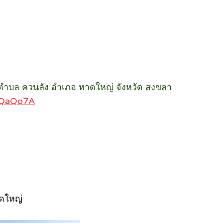
) ตำบล ควนลัง อำเภอ หาดใหญ่ จังหวัด สงขลา
bDQaQo7A
าดใหญ่