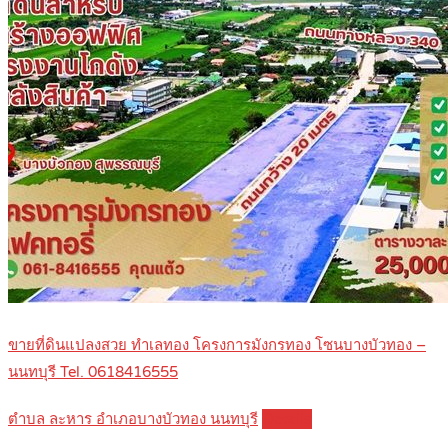
ขายที่ดินแปลงสวย ทำเลทอง โครงการมังกรทอง โซนบางบัวทอง –
นนทบุรี Tel. 0618416555
ตำบล ละหาร อำเภอบางบัวทอง นนทบุรี
Details