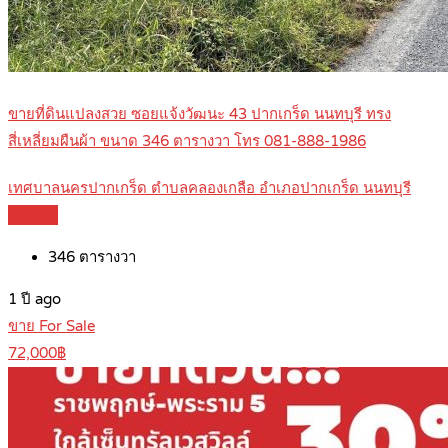
ขายที่ดินแปลงสวย ซอยแจ้งวัฒนะ 43 ปากเกร็ด นนทบุรี ทรง
สี่เหลี่ยมผืนผ้า ขนาด 346 ตารางวา โทร 081-888-1986
เทศบาลนครปากเกร็ด ตำบลคลองเกลือ อำเภอปากเกร็ด นนทบุรี
Details
346
ตารางวา
1 ปี ago
ขาย For Sale
72,000฿