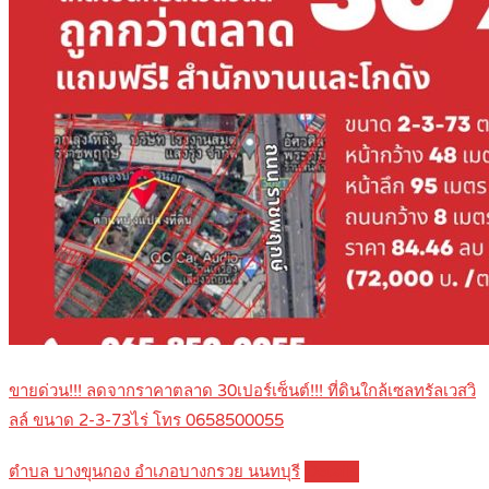
ขายด่วน!!! ลดจากราคาตลาด 30เปอร์เซ็นต์!!! ที่ดินใกล้เซลทรัลเวสวิ
ลล์ ขนาด 2-3-73ไร่ โทร 0658500055
ตำบล บางขุนกอง อำเภอบางกรวย นนทบุรี
Details