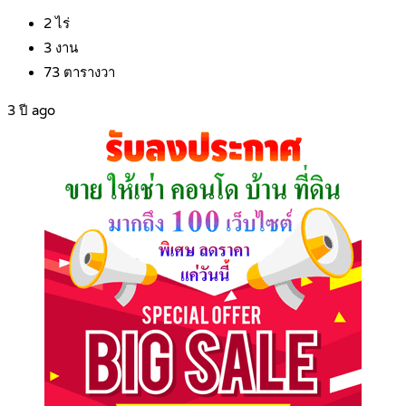
2
ไร่
3
งาน
73
ตารางวา
3 ปี ago