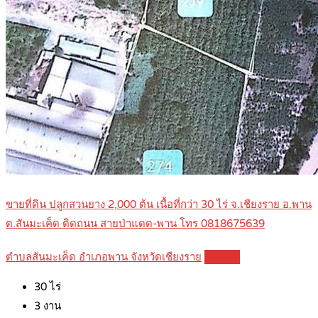
ขายที่ดิน ปลูกสวนยาง 2,000 ต้น เนื้อที่กว่า 30 ไร่ จ.เชียงราย อ.พาน
ต.สันมะเค็ด ติดถนน สายป่าแดด-พาน โทร 0818675639
ตำบลสันมะเค็ด อำเภอพาน จังหวัดเชียงราย
Details
30
ไร่
3
งาน