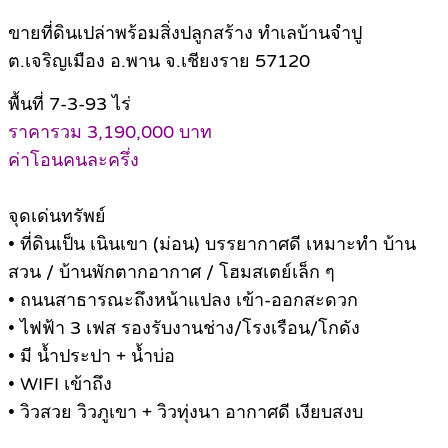
ขายที่ดินเปล่าพร้อมสิ่งปลูกสร้าง ทำเลบ้านจำปู
ต.เจริญเมือง อ.พาน จ.เชียงราย 57120
พื้นที่ 7-3-93 ไร่
ราคารวม 3,190,000 บาท
ค่าโอนคนละครึ่ง
จุดเด่นทรัพย์
• ที่ดินเป็น เนินเขา (ม่อน) บรรยากาศดี เหมาะทำ บ้าน
สวน / บ้านพักตากอากาศ / โฮมสเตย์เล็ก ๆ
• ถนนสาธารณะถึงหน้าแปลง เข้า-ออกสะดวก
• ไฟฟ้า 3 เฟส รองรับงานช่าง/โรงเรือน/โกดัง
• มี น้ำประปา + น้ำบ่อ
• WIFI เข้าถึง
• วิวสวย วิวภูเขา + วิวทุ่งนา อากาศดี เงียบสงบ