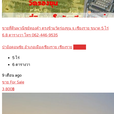
ขายที่ดินพาณิชย์ทองคำ ตรงข้ามวัดร่องขุน จ.เชียงราย ขนาด 5 ไร่
6.8 ตารางวา โทร 062-446-9535
ป่าอ้อดอนชัย อำเภอเมืองเชียงราย เชียงราย
Details
5
ไร่
6
ตารางวา
9 เดือน ago
ขาย For Sale
3,800฿