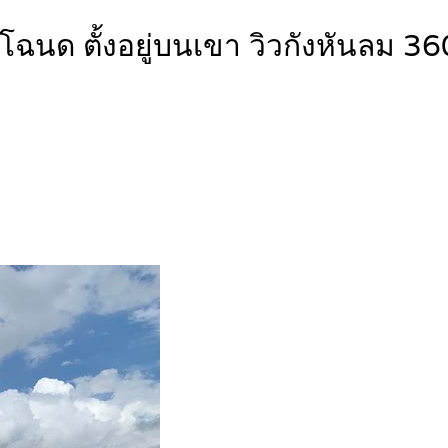
 มีโฉนด ตั้งอยู่บนเขา วิวกังหัน