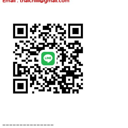
Email : thaichilli@gmail.com
_______________