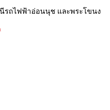
ถานีรถไฟฟ้าอ่อนนุช และพระโขนง
ร