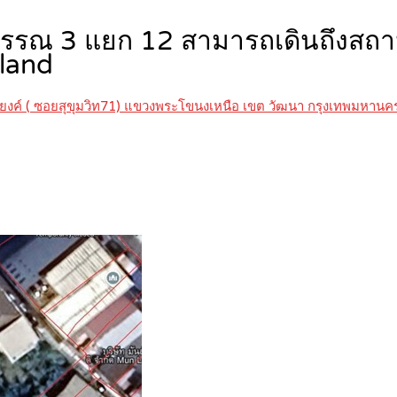
สุวรรณ 3 แยก 12 สามารถเดินถึงส
land
งค์ ( ซอยสุขุมวิท71) แขวงพระโขนงเหนือ เขต วัฒนา กรุงเทพมหานค