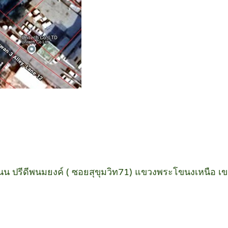
น ปรีดีพนมยงค์ ( ซอยสุขุมวิท71) แขวงพระโขนงเหนือ เ