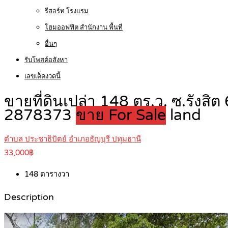
รีสอร์ท โรงแรม
โฮมออฟฟิต สำนักงาน พื้นที่
อื่นๆ
รับโพสต์อสังหา
เลขเด็ดงวดนี้
ขายที่ดินเปล่า 148 ตร.ว. ซ.รังสิต
2878373
ขาย For Sale
land
ตำบล ประชาธิปัตย์ อำเภอธัญบุรี ปทุมธานี
33,000฿
148
ตารางวา
Description