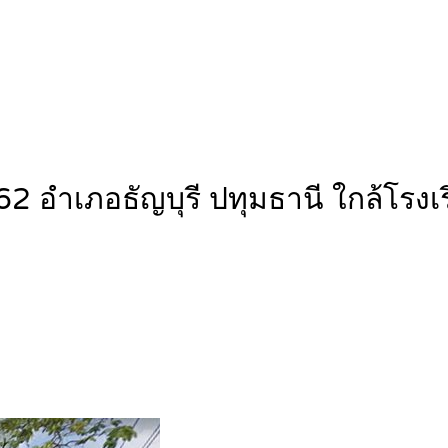
 62 อำเภอธัญบุรี ปทุมธานี ใกล้โรง