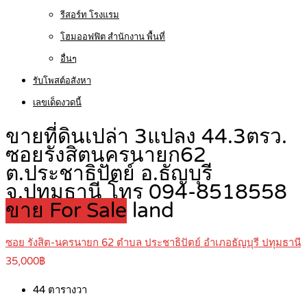
รีสอร์ท โรงแรม
โฮมออฟฟิต สำนักงาน พื้นที่
อื่นๆ
รับโพสต์อสังหา
เลขเด็ดงวดนี้
ขายที่ดินเปล่า 3แปลง 44.3ตรว.
ซอยรังสิตนครนายก62
ต.ประชาธิปัตย์ อ.ธัญบุรี
จ.ปทุมธานี โทร 094-8518558
ขาย For Sale
land
ซอย รังสิต-นครนายก 62 ตำบล ประชาธิปัตย์ อำเภอธัญบุรี ปทุมธานี
35,000฿
44
ตารางวา