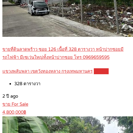
ขายที่ดินลาดพร้าว ซอย 126 เนื้อที่ 328 ตารางวา หน้าปากซอยมี
รถไฟฟ้า มีเซเว่นใหญ่ทั้งหน้าปากซอย โทร 0969659595
แขวงพลับพลา เขตวังทองหลาง กรุงเทพมหานคร
Details
328
ตารางวา
2 ปี ago
ขาย For Sale
4,800,000฿