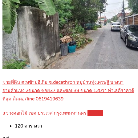
ขายที่ดิน ตรงข้ามอิเกีย ซ.decathron หมู่บ้านทุ่งเศรษฐี บางนา
รามคำแหง 2ขนาด ซอย37 และซอย39 ขนาด 120วา ทำเลดีราคาดี
ที่สุด ติดต่อ/line 0619419639
แขวงดอกไม้ เขต ประเวศ กรุงเทพมหานคร
Details
120
ตารางวา