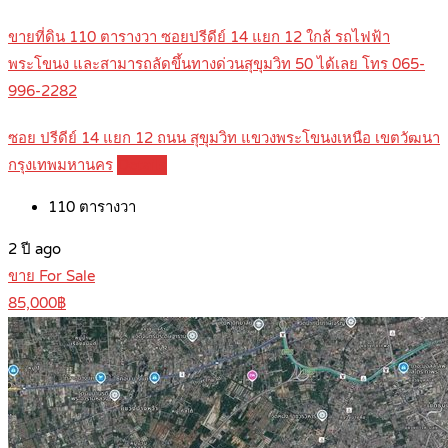
ขายที่ดิน 110 ตารางวา ซอยปรีดีย์ 14 แยก 12 ใกล้ รถไฟฟ้า
พระโขนง และสามารถลัดขึ้นทางด่วนสุขุมวิท 50 ได้เลย โทร 065-
996-2282
ซอย ปรีดีย์ 14 แยก 12 ถนน สุขุมวิท แขวงพระโขนงเหนือ เขตวัฒนา
กรุงเทพมหานคร
Details
110
ตารางวา
2 ปี ago
ขาย For Sale
85,000฿