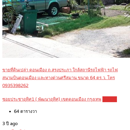
ขายที่ดินเปล่า ดอนเมือง ถ.สรงประภา ใกล้สถานีรถไฟฟ้า รถไฟ
สนามบินดอนเมือง และทางด่วนศรีสมาน ขนาด 64 ตร.ว. โทร
0935398262
ซอยประชาอุทิศ1 ( พัฒนาอุทิศ) เขตดอนเมือง กรุงเทพ
Details
64
ตารางวา
3 ปี ago