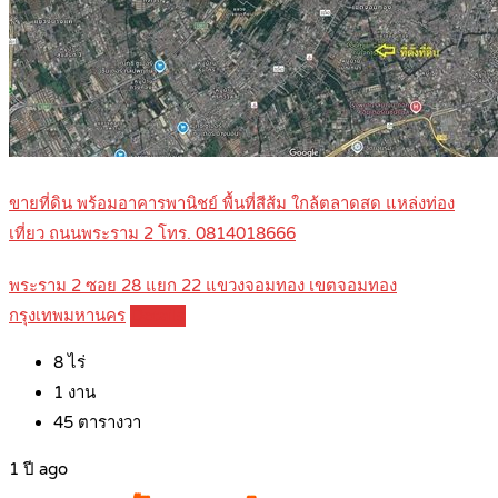
ขายที่ดิน พร้อมอาคารพานิชย์ พื้นที่สีส้ม ใกล้ตลาดสด แหล่งท่อง
เที่ยว ถนนพระราม 2 โทร. 0814018666
พระราม 2 ซอย 28 แยก 22 แขวงจอมทอง เขตจอมทอง
กรุงเทพมหานคร
Details
8
ไร่
1
งาน
45
ตารางวา
1 ปี ago