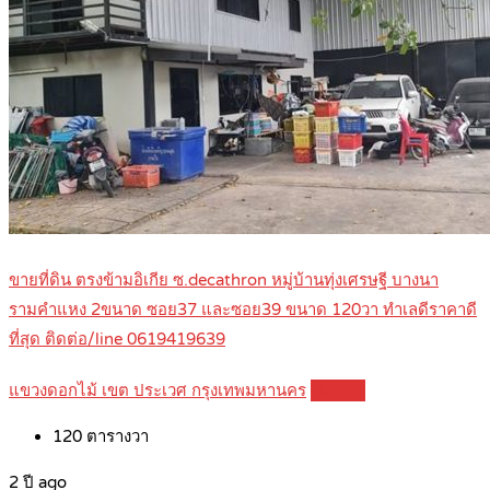
ขายที่ดิน ตรงข้ามอิเกีย ซ.decathron หมู่บ้านทุ่งเศรษฐี บางนา
รามคำแหง 2ขนาด ซอย37 และซอย39 ขนาด 120วา ทำเลดีราคาดี
ที่สุด ติดต่อ/line 0619419639
แขวงดอกไม้ เขต ประเวศ กรุงเทพมหานคร
Details
120
ตารางวา
2 ปี ago