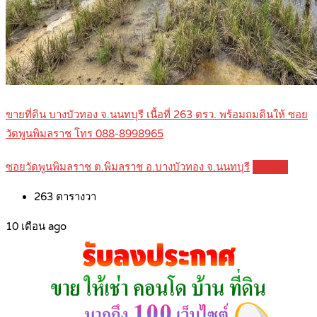
ขายที่ดิน บางบัวทอง จ.นนทบุรี เนื้อที่ 263 ตรว. พร้อมถมดินให้ ซอย
วัดพูนพิมลราช โทร 088-8998965
ซอยวัดพูนพิมลราช ต.พิมลราช อ.บางบัวทอง จ.นนทบุรี
Details
263
ตารางวา
10 เดือน ago