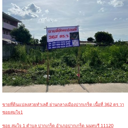
ขายที่ดินแปลงสวยทำเลดี ย่านกลางเมืองปากเกร็ด เนื้อที่ 362 ตร.วา
ซอยสมใจ1
ซอย สมใจ 1 ตำบล ปากเกร็ด อำเภอปากเกร็ด นนทบุรี 11120