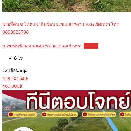
ขายที่ดิน 8 ไร่ ต.เขาหินซ้อน อ.พนมสารคาม จ.ฉะเชิงเทรา โทร
0863683798
ต.เขาหินซ้อน อ.พนมสารคาม จ.ฉะเชิงเทรา
Details
8
ไร่
12 เดือน ago
ขาย For Sale
460,000฿