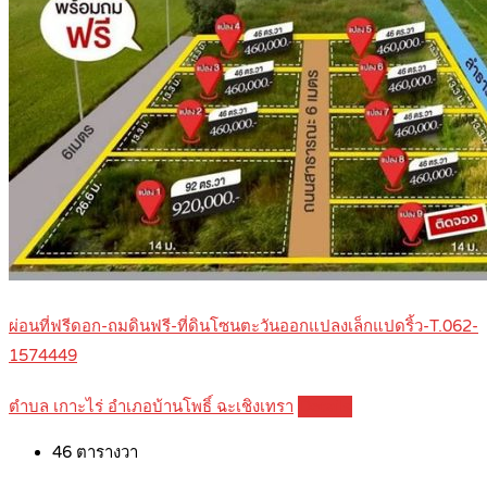
ผ่อนที่ฟรีดอก-ถมดินฟรี-ที่ดินโซนตะวันออกแปลงเล็กแปดริ้ว-T.062-
1574449
ตำบล เกาะไร่ อำเภอบ้านโพธิ์ ฉะเชิงเทรา
Details
46
ตารางวา